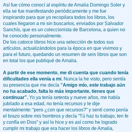
Así fue cómo conocí al espíritu de Amalia Domingo Soler y
ella se fue manifestando periódicamente y me fue
inspirando para que yo recopilara todos los libros, los
cuales llegaron a mi sin buscarlos, enviados por Salvador
Sanchís, que es un coleccionista de Barcelona, a quien no
he conocido personalmente.
De los catorce libros hice una selección de todos sus
artículos, actualizándolos para la época en que vivimos y
para el futuro, quedando un resumen de seis libros que son
en total los que publiqué de Amalia.
A partir de ese momento, me di cuenta que cuando tenía
dificultades ella venía a mi
. Nunca la he visto, pero sentía
su presencia que me decía
“Amigo mío, este trabajo aún
no ha acabado, falta lo más importante, tienes que
continuar”.
Yo ya tenía setenta y nueve años, me había
jubilado a esa edad, no tenía recursos y le dije
mentalmente: “pero ¿con que recursos?” y sentí como ponía
el brazo sobre mis hombros y decía “Tú haz tu trabajo, ten fe
y confía en Dios” y así lo hice y es así como he logrado
cumplir mi trabajo que era hacer los libros de Amalia,