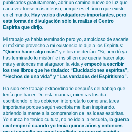
publicarlos gratuitamente, abrir un camino nuevo de luz que
cada vez fuese más intenso, porque es el único que existe
en el mundo.
Hay varios divulgadores importantes, pero
esta forma de divulgación sólo la realiza el Centro
Espírita que dirijo.
Mi trabajo ya había terminado pero yo, ambicioso de sacarle
el máximo provecho a mi existencia le dije a los Espíritus:
“Quiero hacer algo más”
y ellos me decían: “Si, pero tú ya
has terminado tu misión” e insistí en que quería hacer algo
más y entonces me alargaron la vida y
empecé a escribir
los tres libros que he titulado: “Elucidaciones espíritas”,
“Hechos de una vida” y “Las verdades del Espiritismo”.
Ha sido ese trabajo extraordinario después del trabajo que
tenía que hacer. De esta manera, mientras los iba
escribiendo, ellos debieron interpretarlo como una tarea
importante porque según escribía me iban inspirando,
abriendo la mente a la comprensión de las ideas espíritas.
Yo nunca he tenido cultura, no he ido a la escuela,
la guerra
civil empezó cuando yo tenía quince años y entonces
me vi envuelto en aquel conflicto, porque mi espíritu