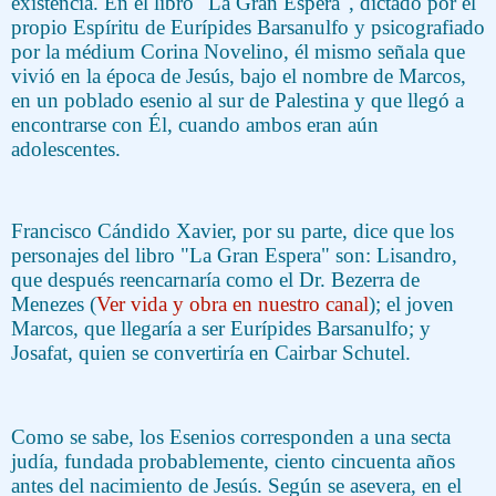
existencia. En el libro "La Gran Espera", dictado por el
propio Espíritu de Eurípides Barsanulfo y psicografiado
por la médium Corina Novelino, él mismo señala que
vivió en la época de Jesús, bajo el nombre de Marcos,
en un poblado esenio al sur de Palestina y que llegó a
encontrarse con Él, cuando ambos eran aún
adolescentes.
Francisco Cándido Xavier, por su parte, dice que los
personajes del libro "La Gran Espera" son: Lisandro,
que después reencarnaría como el Dr. Bezerra de
Menezes (
Ver vida y obra en nuestro canal
); el joven
Marcos, que llegaría a ser Eurípides Barsanulfo; y
Josafat, quien se convertiría en Cairbar Schutel.
Como se sabe, los Esenios corresponden a una secta
judía, fundada probablemente, ciento cincuenta años
antes del nacimiento de Jesús. Según se asevera, en el