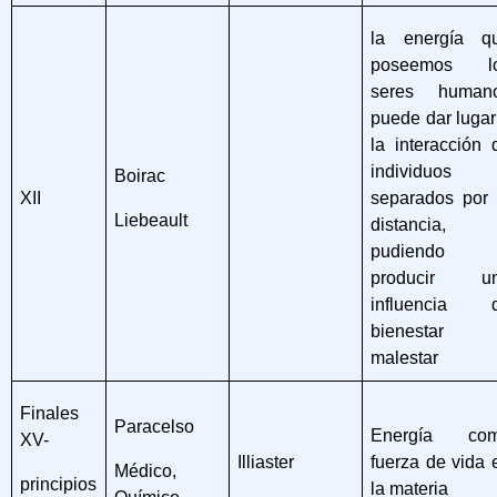
la energía q
poseemos l
seres human
puede dar lugar
la interacción 
individuos
Boirac
XII
separados por 
Liebeault
distancia,
pudiendo
producir u
influencia 
bienestar
malestar
Finales
Paracelso
Energía co
XV-
Illiaster
fuerza de vida 
Médico,
principios
la materia