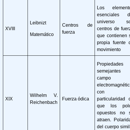
Los element
esenciales d
universo s
Leibnizt
Centros de
XVIII
centros de fuer
fuerza
Matemático
que contienen 
propia fuente 
movimiento
Propiedades
semejantes 
campo
electromagnétic
con l
Wilhelm V.
XIX
Fuerza ódica
particularidad 
Reichenbach
que los pol
opuestos no 
atraen. Polarid
del cuerpo simil