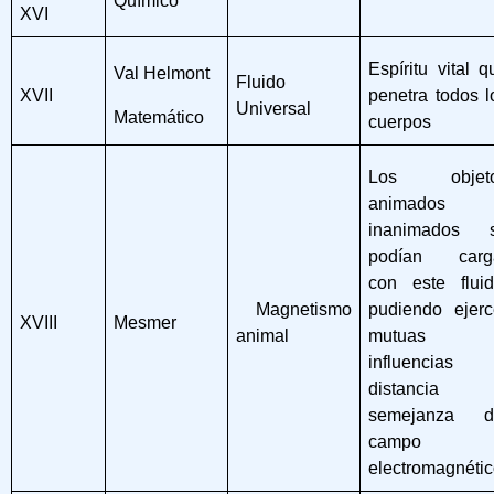
Químico
XVI
Espíritu vital q
Val Helmont
Fluido
XVII
penetra todos l
Universal
Matemático
cuerpos
Los objet
animados
inanimados 
podían carg
con este fluid
Magnetismo
pudiendo ejerc
XVIII
Mesmer
animal
mutuas
influencias
distancia
semejanza d
campo
electromagnéti