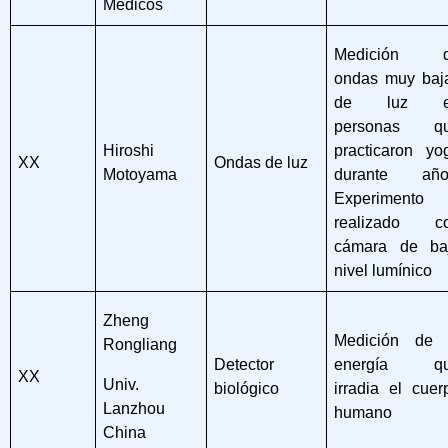
Médicos
Medición 
ondas muy baj
de luz e
personas q
Hiroshi
practicaron yo
XX
Ondas de luz
Motoyama
durante año
Experimento
realizado c
cámara de ba
nivel lumínico
Zheng
Medición de 
Rongliang
Detector
energía q
XX
Univ.
biológico
irradia el cuer
Lanzhou
humano
China