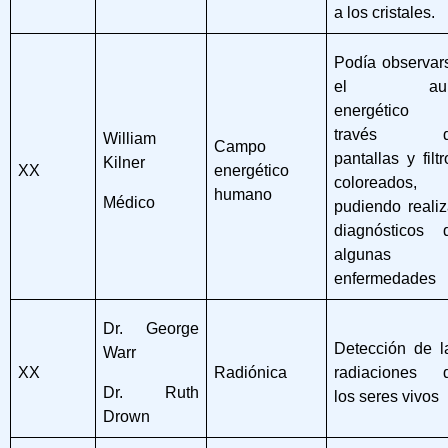
a los cristales.
Podía observar
el aur
energético
través d
William
Campo
pantallas y filtr
Kilner
XX
energético
coloreados,
humano
Médico
pudiendo realiz
diagnósticos 
algunas
enfermedades
Dr. George
Detección de l
Warr
XX
Radiónica
radiaciones 
Dr. Ruth
los seres vivos
Drown