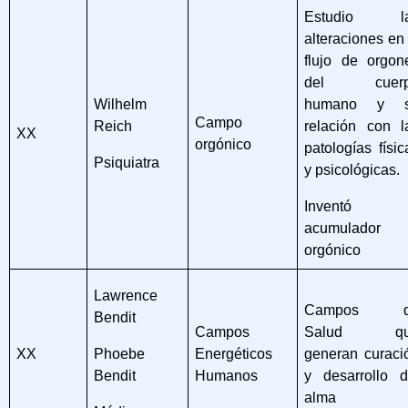
Estudio l
alteraciones en 
flujo de orgon
del cuer
Wilhelm
humano y 
Campo
Reich
relación con l
XX
orgónico
patologías físic
Psiquiatra
y psicológicas.
Inventó 
acumulador
orgónico
Lawrence
Campos d
Bendit
Campos
Salud qu
Phoebe
XX
Energéticos
generan curaci
Bendit
Humanos
y desarrollo d
alma