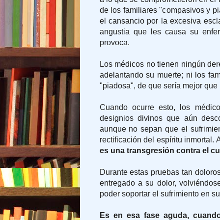
de los familiares "compasivos y 
el cansancio por la excesiva escl
angustia que les causa su enfe
provoca.
Los médicos no tienen ningún dere
adelantando su muerte; ni los fami
"piadosa", de que sería mejor que 
Cuando ocurre esto, los médico
designios divinos que aún desc
aunque no sepan que el sufrimien
rectificación del espíritu inmortal
es una transgresión contra el cur
Durante estas pruebas tan doloros
entregado a su dolor, volviéndos
poder soportar el sufrimiento en su
Es en esa fase aguda, cuando l