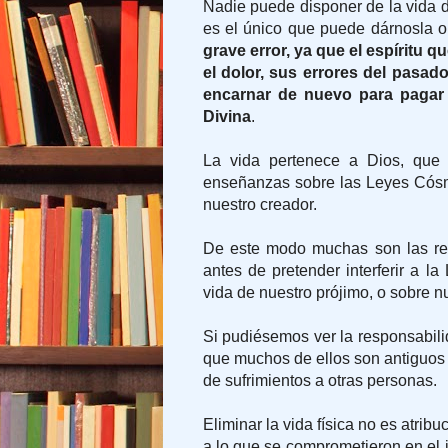
Nadie puede disponer de la vida d
es el único que puede dárnosla o
grave error, ya que el espíritu q
el dolor, sus errores del pasad
encarnar de nuevo para pagar 
Divina
.
La vida pertenece a Dios, que 
enseñanzas sobre las Leyes Cósmi
nuestro creador.
De este modo muchas son las ref
antes de pretender interferir a la
vida de nuestro prójimo, o sobre n
Si pudiésemos ver la responsabil
que muchos de ellos son antiguos a
de sufrimientos a otras personas.
Eliminar la vida física no es atribu
a lo que se comprometieron en el in