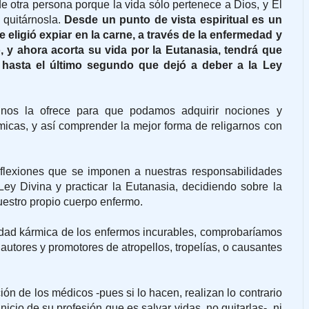
e otra persona porque la vida sólo pertenece a Dios, y Él
 quitárnosla.
Desde un punto de vista espiritual es un
ue eligió expiar en la carne, a través de la enfermedad y
o, y ahora acorta su vida por la Eutanasia, tendrá que
hasta el último segundo que dejó a deber a la Ley
nos la ofrece para que podamos adquirir nociones y
cas, y así comprender la mejor forma de religarnos con
lexiones que se imponen a nuestras responsabilidades
 Ley Divina y practicar la Eutanasia, decidiendo sobre la
uestro propio cuerpo enfermo.
idad kármica de los enfermos incurables, comprobaríamos
utores y promotores de atropellos, tropelías, o causantes
ción de los médicos -pues si lo hacen, realizan lo contrario
icio de su profesión que es salvar vidas, no quitarlas-, ni