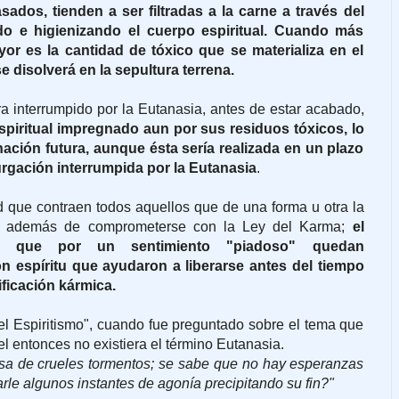
ados, tienden a ser filtradas a la carne a través del
do e higienizando el cuerpo espiritual. Cuando más
or es la cantidad de tóxico que se materializa en el
e disolverá en la sepultura terrena.
ra interrumpido por la Eutanasia, antes de estar acabado,
espiritual impregnado aun por sus residuos tóxicos, lo
nación futura, aunque ésta sería realizada en un plazo
urgación interrumpida por la Eutanasia
.
 que contraen todos aquellos que de una forma u otra la
que además de comprometerse con la Ley del Karma;
el
 que por un sentimiento "piadoso" quedan
n espíritu que ayudaron a liberarse antes del tiempo
ificación kármica.
l Espiritismo", cuando fue preguntado sobre el tema que
l entonces no existiera el término Eutanasia.
sa de crueles tormentos; se sabe que no hay esperanzas
arle algunos instantes de agonía precipitando su fin?"