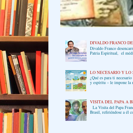
DIVALDO FRANCO D
Divaldo Franco desencarna
Patria Espiritual, el médi
LO NECESARIO Y LO
¿Qué es para ti necesario
y espíritu – le impone la 
VISITA DEL PAPA A 
La Visita del Papa Franci
Brasil, refiriéndose a él 