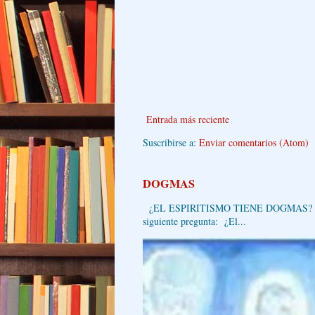
Entrada más reciente
Suscribirse a:
Enviar comentarios (Atom)
DOGMAS
¿EL ESPIRITISMO T
siguiente pregunta: ¿El...